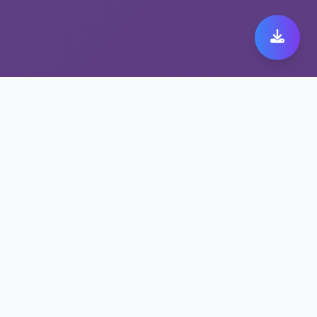
解锁流媒体工具助力您的
op加速器无阻畅行
op加速器支持WireGuard/OpenVPN等协议